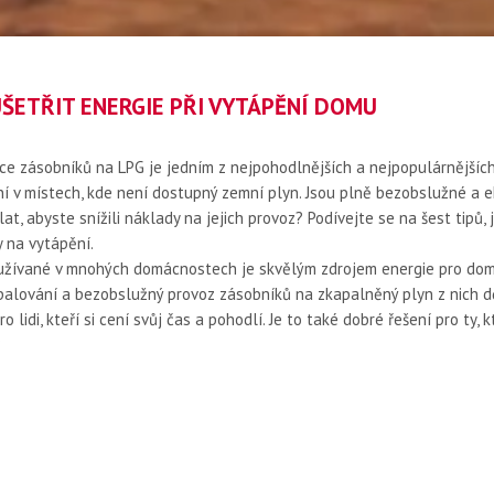
UŠETŘIT ENERGIE PŘI VYTÁPĚNÍ DOMU
ce zásobníků na LPG je jedním z nejpohodlnějších a nejpopulárnějšíc
í v místech, kde není dostupný zemní plyn. Jsou plně bezobslužné a e
lat, abyste snížili náklady na jejich provoz? Podívejte se na šest tipů, j
 na vytápění.
užívané v mnohých domácnostech je skvělým zdrojem energie pro dom
palování a bezobslužný provoz zásobníků na zkapalněný plyn z nich dě
o lidi, kteří si cení svůj čas a pohodlí. Je to také dobré řešení pro ty, k
?