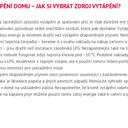
PĚNÍ DOMU − JAK SI VYBRAT ZDROJ VYTÁPĚNÍ?
z lacinějších způsobů vytápění je spalování uhlí. Je však důležité mít 
alování způsobuje velké znečištění ovzduší, které pak dýcháme. Vytá
ckou energií je mnohem dražší než vytápění zkapalněným plynem. Ne
ní tepelná čerpadla − bereme-li v úvahu náklady na nákup zařízení a 
ci − jsou dražší než instalace zásobníků LPG. Nezapomínejte také na t
o nebude fungovat, když teplota klesne pod −10 °C. Podobné náklady
ou s LPG, dosáhnete s topným olejem, ale k použití tohoto řešení pot
ou místnost pro uskladnění oleje.
ápění zkapalněným plynem zmizí povinnosti související s každodenní
jako je likvidace popela a jiných pevných odpadů. Nemusíte vyhradit sp
 v domě na uskladnění paliva. Nezapomeňte, že kromě vytápění vaše
e na kapalný plyn můžete použít tento zdroj energie také k vaření a 