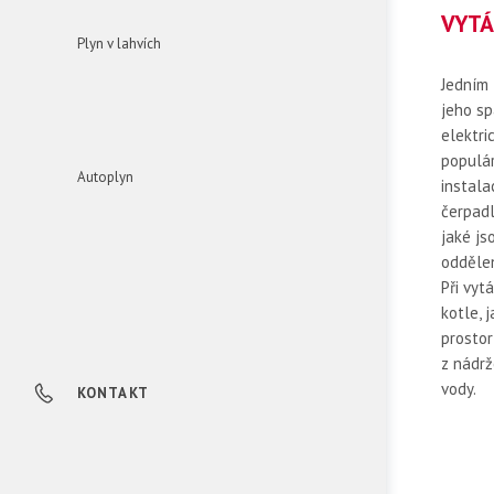
VYTÁ
Plyn v lahvích
Jedním 
jeho sp
elektri
populár
Autoplyn
instala
čerpadl
jaké js
oddělen
Při vyt
kotle, 
prostor
z nádrž
vody.
KONTAKT