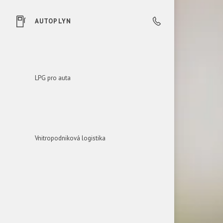
AUTOPLYN
0850 606 303
LPG pro auta
Vnitropodniková logistika