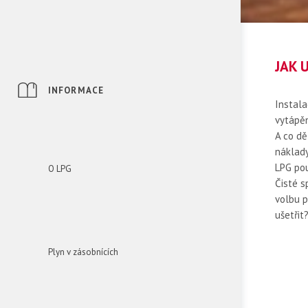
JAK 
INFORMACE
Instala
vytápěn
A co dě
náklady
LPG po
O LPG
Čisté s
volbu pr
ušetřit
Plyn v zásobnících