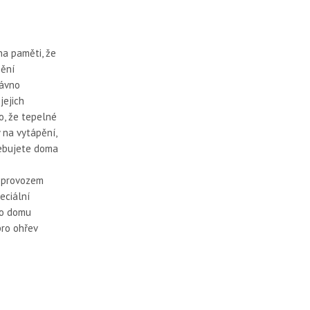
na paměti, že
pění
dávno
jejich
o, že tepelné
 na vytápění,
řebujete doma
m provozem
eciální
ho domu
pro ohřev