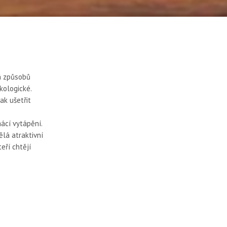
h způsobů
kologické.
ak ušetřit
ácí vytápění.
lá atraktivní
teří chtějí