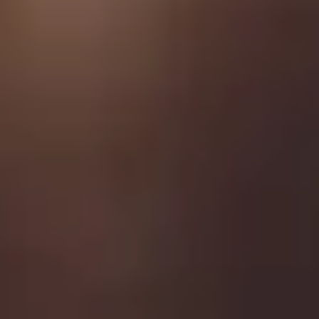
Otázky týkající se faktury
Odecet plynomeru 2026