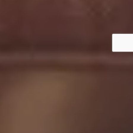
KONTAKT
Objednavka plynu
Elektronické faktury