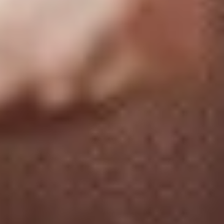
Plyn v lahvích
Autoplyn