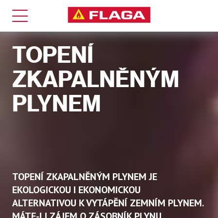
TOPENÍ
ZKAPALNĚNÝM
ZÁSOBNÍKY
0
PLYNEM
Pro domácnost a kancelář
TOPENÍ ZKAPALNĚNÝM PLYNEM JE
EKOLOGICKOU I EKONOMICKOU
ALTERNATIVOU K VYTÁPĚNÍ ZEMNÍM PLYNEM.
MÁTE-LI ZÁJEM O ZÁSOBNÍK PLYNU,