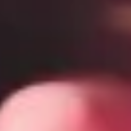
Na vaření
Pro vysokozdvižné vozíky
Pro stavebnictví